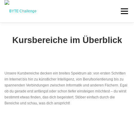
Перейти
до
Меню
вмісту
КУРСИ
ПРО BYTE
СПОНСОРИ
КОНТАКТИ
Kursbereiche im Überblick
ВИХІДНІ ДАНІ
БЛОГ
УВІЙТИ
UK
Unsere Kursbereiche decken ein breites Spektrum ab: von ersten Schritten
DE
im Internet bis hin zu künstlicher Intelligenz, von Berufsorientierung bis zu
spannenden Verbindungen zwischen Informatik und anderen Fächern. Egal
EN
ob du gerade erst anfängst oder schon tiefer einsteigen möchtest – du wirst
bestimmt etwas finden, das dich begeistert. Stöber einfach durch die
Bereiche und schau, was dich anspricht!