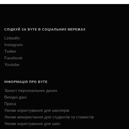
СЛІДКУЙ ЗА BYTE В СОЦІАЛЬНИХ МЕРЕЖАХ
LinkedIn
Instagram
Twitter
Facebook
Youtube
ІНФОРМАЦІЯ ПРО BYTE
Захист персональних даних
Вихідні дані
Преса
Умови користування для школярів
Умови використання для студентів та стажистів
Умови користування для шкіл