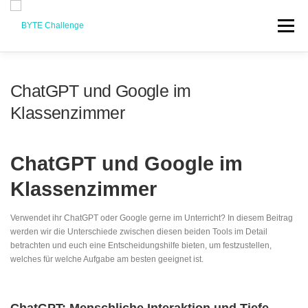
Перейти
до
Меню
вмісту
КУРСИ
ПРО BYTE
СПОНСОРИ
КОНТАКТИ
ChatGPT und Google im
Klassenzimmer
ВИХІДНІ ДАНІ
БЛОГ
УВІЙТИ
UK
ChatGPT und Google im
DE
Klassenzimmer
EN
Verwendet ihr ChatGPT oder Google gerne im Unterricht? In diesem Beitrag
werden wir die Unterschiede zwischen diesen beiden Tools im Detail
betrachten und euch eine Entscheidungshilfe bieten, um festzustellen,
welches für welche Aufgabe am besten geeignet ist.