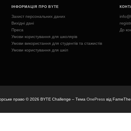
ІНФОРМАЦІЯ ПРО BYTE
КОНТ
Захист персональних даних
info@
Вихідні дані
regis
Преса
До ко
Умови користування для школярів
Умови використання для студентів та стажистів
Умови користування для шкіл
орське право © 2026 BYTE Challenge
–
Тема
OnePress
від FameTh