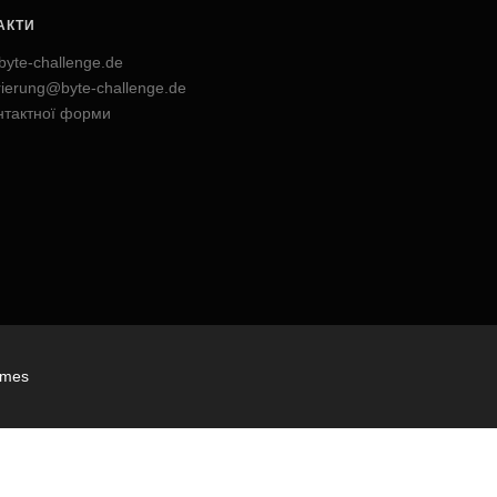
АКТИ
byte-challenge.de
trierung@byte-challenge.de
нтактної форми
emes