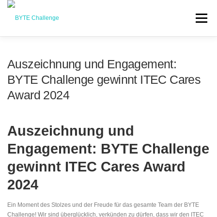
Перейти
до
Меню
вмісту
КУРСИ
ПРО BYTE
СПОНСОРИ
КОНТАКТИ
Auszeichnung und Engagement:
BYTE Challenge gewinnt ITEC Cares
ВИХІДНІ ДАНІ
БЛОГ
УВІЙТИ
UK
Award 2024
DE
Auszeichnung und
EN
Engagement: BYTE Challenge
gewinnt ITEC Cares Award
2024
Ein Moment des Stolzes und der Freude für das gesamte Team der BYTE
Challenge! Wir sind überglücklich, verkünden zu dürfen, dass wir den ITEC