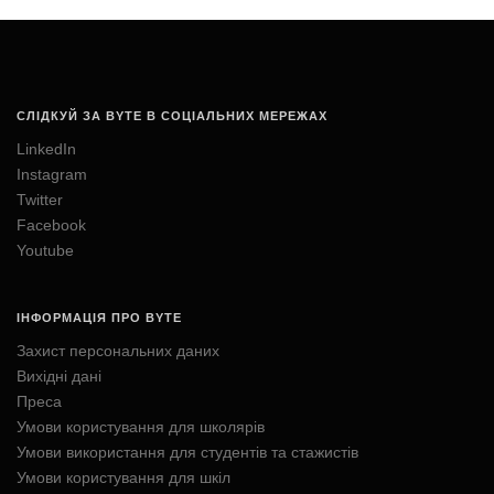
СЛІДКУЙ ЗА BYTE В СОЦІАЛЬНИХ МЕРЕЖАХ
LinkedIn
Instagram
Twitter
Facebook
Youtube
ІНФОРМАЦІЯ ПРО BYTE
Захист персональних даних
Вихідні дані
Преса
Умови користування для школярів
Умови використання для студентів та стажистів
Умови користування для шкіл