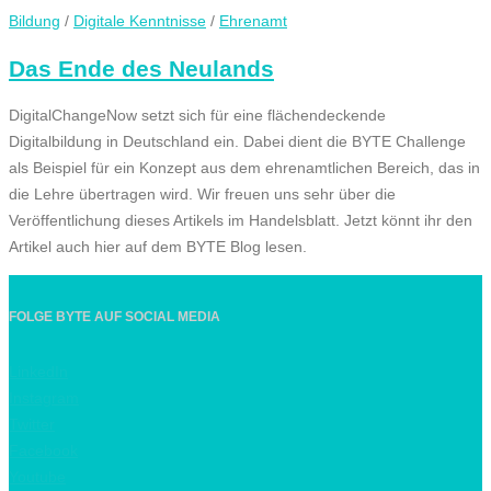
Bildung
/
Digitale Kenntnisse
/
Ehrenamt
Das Ende des Neulands
DigitalChangeNow setzt sich für eine flächendeckende
Digitalbildung in Deutschland ein. Dabei dient die BYTE Challenge
als Beispiel für ein Konzept aus dem ehrenamtlichen Bereich, das in
die Lehre übertragen wird. Wir freuen uns sehr über die
Veröffentlichung dieses Artikels im Handelsblatt. Jetzt könnt ihr den
Artikel auch hier auf dem BYTE Blog lesen.
FOLGE BYTE AUF SOCIAL MEDIA
LinkedIn
Instagram
Twitter
Facebook
Youtube