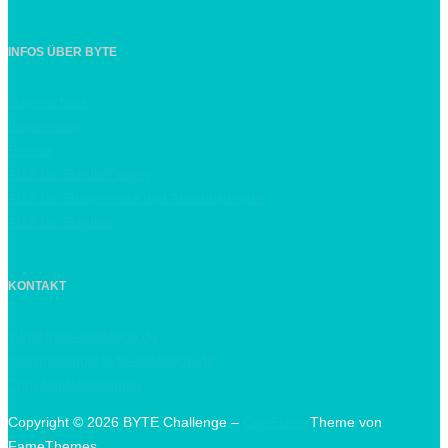
INFOS ÜBER BYTE
Datenschutz
Impressum
Presse
AGB für Schüler*innen
AGB für Studierende und Auszubildende
AGB für Schulen
KONTAKT
info@byte-challenge.de
registrierung@byte-challenge.de
Zum Kontaktformular
Copyright © 2026 BYTE Challenge
–
OnePress
Theme von
FameThemes