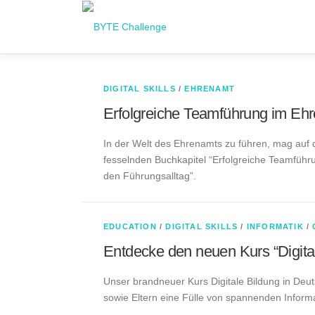
Zum
Inhalt
springen
B
DIGITAL SKILLS
/
EHRENAMT
Erfolgreiche Teamführung im Ehr
Y
In der Welt des Ehrenamts zu führen, mag auf 
fesselnden Buchkapitel “Erfolgreiche Teamführ
T
den Führungsalltag”.
E
EDUCATION
/
DIGITAL SKILLS
/
INFORMATIK
/
B
Entdecke den neuen Kurs “Digita
l
Unser brandneuer Kurs Digitale Bildung in Deuts
sowie Eltern eine Fülle von spannenden Inform