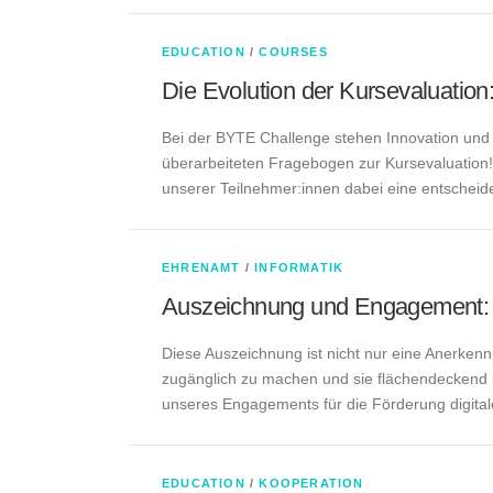
o
g
EDUCATION
/
COURSES
Die Evolution der Kursevaluation:
Bei der BYTE Challenge stehen Innovation und k
überarbeiteten Fragebogen zur Kursevaluation! 
unserer Teilnehmer:innen dabei eine entscheide
EHRENAMT
/
INFORMATIK
Auszeichnung und Engagement:
Diese Auszeichnung ist nicht nur eine Anerkenn
zugänglich zu machen und sie flächendeckend un
unseres Engagements für die Förderung digita
EDUCATION
/
KOOPERATION