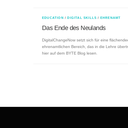
EDUCATION
/
DIGITAL SKILLS
/
EHRENAMT
Das Ende des Neulands
DigitalChangeNow setzt sich für eine flächende
ehrenamtlichen Bereich, das in die Lehre übertra
hier auf dem BYTE Blog lesen.
P
o
s
t
s
n