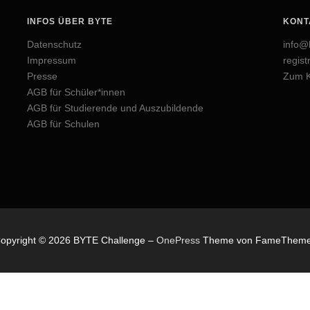
INFOS ÜBER BYTE
KONT
Datenschutz
info@
Impressum
regis
Presse
Zum K
AGB für Schüler*innen
AGB für Studierende und Auszubildende
AGB für Schulen
opyright © 2026 BYTE Challenge
–
OnePress
Theme von FameThem