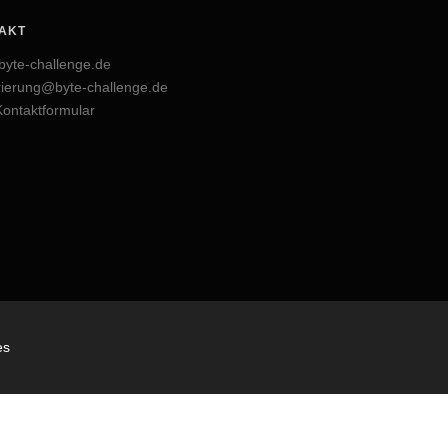
AKT
byte-challenge.de
trierung@byte-challenge.de
ontaktformular
es